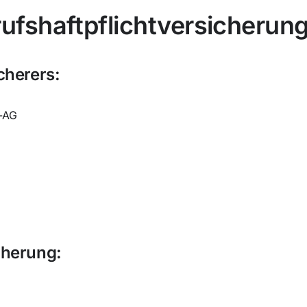
ufshaftpflichtversicherun
cherers:
-AG
cherung: