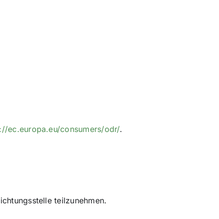
s://ec.europa.eu/consumers/odr/
.
lichtungsstelle teilzunehmen.