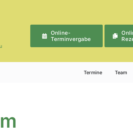
Online-
Onli
Terminvergabe
Rez
u
Termine
Team
um